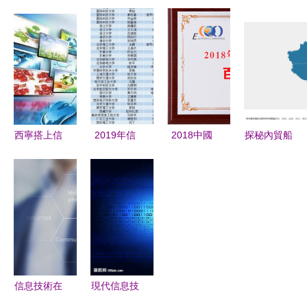
息科技產業
息技術 深
社區 信息
信息技術驅
的第三次革
耕信息技術
技術賦能下
動下的中國
命浪潮
領域，賦能
的居民生活
現代農業新
企業數字化
新體驗
圖景
轉型
西寧搭上信
2019年信
2018中國
探秘內貿船
息技術快車
息電子領域
電子信息百
運市場 解
高原城市的
69位工程院
強揭曉 中
析船公司格
新時代機遇
院士有效候
天科技領跑
局與數字化
選人 這些
江蘇信息技
航程
高校入選人
術領域
數領先
信息技術在
現代信息技
七大領域的
術 變革世