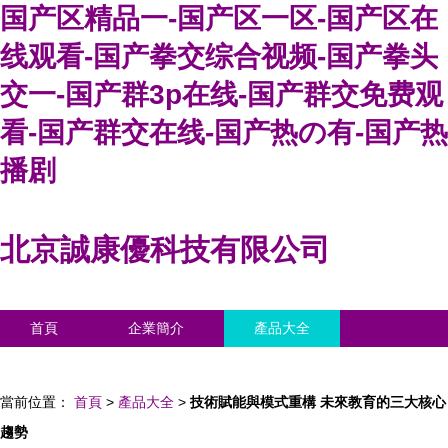
国产区精品一-国产区一区-国产区在
线观看-国产拳交综合视频-国产拳头
交一-国产群3p在线-国产群交免费观
看-国产群交在线-国产热の有-国产热
播剧
北京誠康優科技有限公司
首頁
企業簡介
產品大全
聯系我們
企業信息
訪客留言
當前位置：
首頁
>
產品大全
>
技術賦能與模式重構 未來教育的三大核心
趨勢