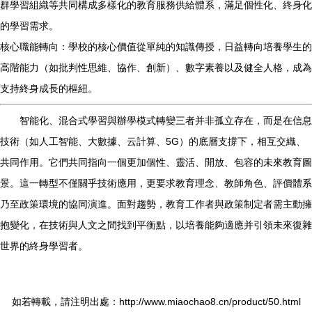
群學習組織等共同構成多樣化的教育服務供給體系，滿足個性化、終身化
的學習需求。
核心職能轉向：學校的核心價值從單純的知識傳授，日益轉向培養學生的
高階能力（如批判性思維、協作、創新）、數字素養以及健全人格，成為
支持終身成長的樞紐。
智能化、混合式學習與辦學模式轉變三者并非孤立存在，而是在信息
技術（如人工智能、大數據、云計算、5G）的底層支撐下，相互交織、
共同作用。它們共同指向一個更加個性、靈活、開放、包容的未來教育圖
景。這一轉型不僅關乎技術應用，更要求教育理念、教師角色、評價體系
乃至政策環境的協同演進。面對趨勢，教育工作者與政策制定者需主動擁
抱變化，在技術與人文之間找到平衡點，以培養能夠適應并引領未來復雜
世界的終身學習者。
如若轉載，請注明出處：http://www.miaochao8.cn/product/50.html