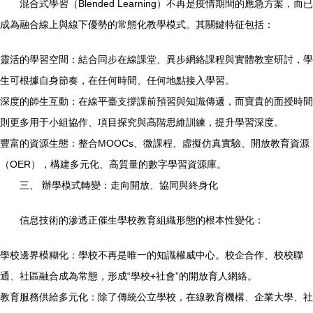
混合式學習（Blended Learning）不再是疫情期間的應急方案，而已
成為融合線上與線下優勢的常態化教學模式。其關鍵特征包括：
靈活的學習空間：結合同步在線課堂、異步網絡課程與實體教室研討，學
生可根據自身節奏，在任何時間、任何地點接入學習。
深度的師生互動：在線平臺支撐課前預習與知識傳遞，而寶貴的面授時間
則更多用于小組協作、項目探究與高階思維訓練，提升學習深度。
豐富的資源生態：整合MOOCs、微課程、虛擬仿真實驗、開放教育資源
（OER），構建多元化、高質量的數字學習資源庫。
三、 辦學模式轉變：走向開放、協同與終身化
信息技術的滲透正催生學校教育組織形態的根本性變化：
學校邊界模糊化：學校不再是唯一的知識權威中心。校企合作、校校聯
通、社區融合成為常態，形成“學校+社會”的開放育人網絡。
教育服務供給多元化：除了傳統公立學校，在線教育機構、企業大學、社